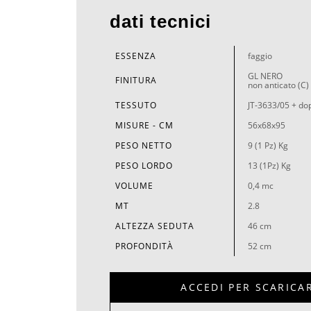
dati tecnici
ESSENZA
faggio
GL NERO
FINITURA
non anticato (C)
TESSUTO
JT-3633/05 + do
MISURE - CM
56x68x95
PESO NETTO
9 (1 Pz) Kg
PESO LORDO
13 (1Pz) Kg
VOLUME
0,4 mc
MT
2.8
ALTEZZA SEDUTA
46 cm
PROFONDITÀ
52 cm
ACCEDI PER SCARICA