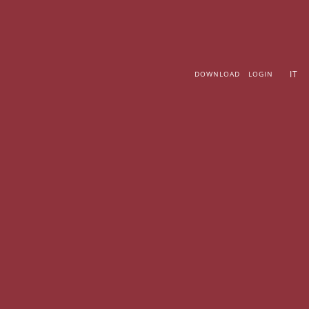
Vai
al
contenuto
IT
DOWNLOAD
LOGIN