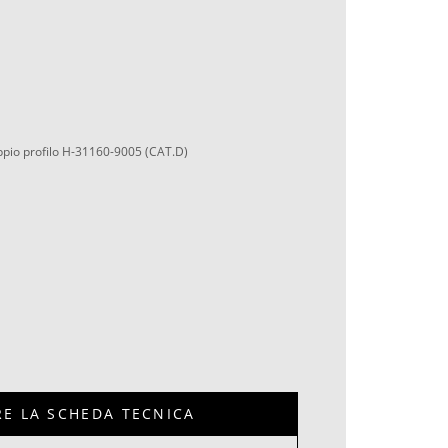
ppio profilo H-31160-9005 (CAT.D)
RE LA SCHEDA TECNICA