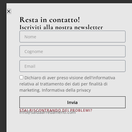
Resta in contatto!
Iscriviti alla nostra newsletter
Nome
Cognome
Email
Dichiaro di aver preso visione dell'informativa
relativa al trattamento dei dati per finalità di
marketing.
Informativa della privacy
Invia
STAI RISCONTRANDO DEI PROBLEMI?
info@saldaarredamenti.com