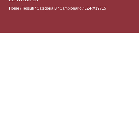
Home
/
Tessuti
/
Categoria B
/
Campionario
/ LZ-RX19715