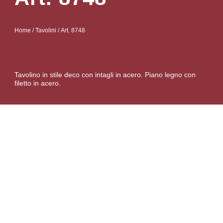
Home
/
Tavolini
/ Art. 8748
Tavolino in stile deco con intagli in acero. Piano legno con
filetto in acero.