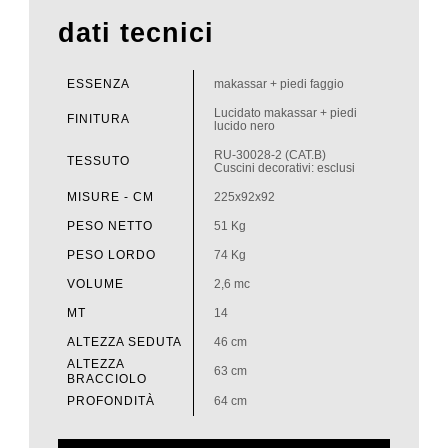
dati tecnici
ESSENZA
makassar + piedi faggio
Lucidato makassar + piedi
FINITURA
lucido nero
RU-30028-2 (CAT.B)
TESSUTO
Cuscini decorativi: esclusi
MISURE - CM
225x92x92
PESO NETTO
51 Kg
PESO LORDO
74 Kg
VOLUME
2,6 mc
MT
14
ALTEZZA SEDUTA
46 cm
ALTEZZA
63 cm
BRACCIOLO
PROFONDITÀ
64 cm