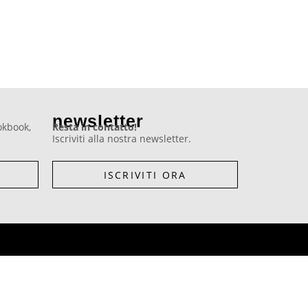
newsletter
ookbook,
Resta in contatto!
Iscriviti alla nostra newsletter.
ISCRIVITI ORA