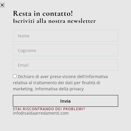
Resta in contatto!
Iscriviti alla nostra newsletter
Nome
Cognome
Email
Dichiaro di aver preso visione dell'informativa
relativa al trattamento dei dati per finalità di
marketing.
Informativa della privacy
Invia
LZ-RX21991
STAI RISCONTRANDO DEI PROBLEMI?
info@saldaarredamenti.com
Home
/
Tessuti
/
Categoria B
/
Campionario
/ LZ-RX21991