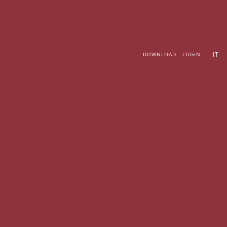
Vai
al
contenuto
IT
DOWNLOAD
LOGIN