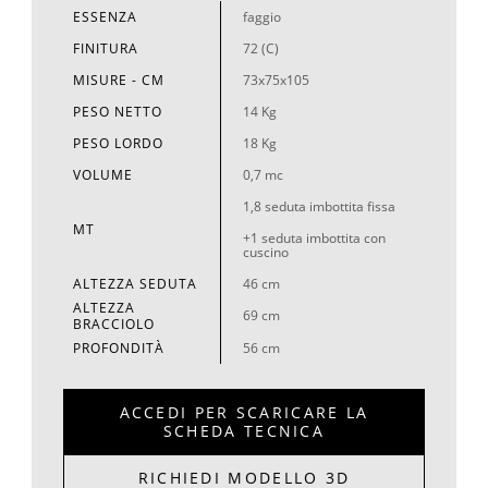
ESSENZA
faggio
FINITURA
72 (C)
MISURE - CM
73x75x105
PESO NETTO
14 Kg
PESO LORDO
18 Kg
VOLUME
0,7 mc
1,8 seduta imbottita fissa
MT
+1 seduta imbottita con
cuscino
ALTEZZA SEDUTA
46 cm
ALTEZZA
69 cm
BRACCIOLO
PROFONDITÀ
56 cm
ACCEDI PER SCARICARE LA
SCHEDA TECNICA
RICHIEDI MODELLO 3D