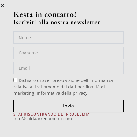
Resta in contatto!
Iscriviti alla nostra newsletter
Nome
Cognome
Art. 8689
Email
Dichiaro di aver preso visione dell'informativa
Home
/
Scrittoi e Secretaires
/ Art. 8689
relativa al trattamento dei dati per finalità di
marketing.
Informativa della privacy
Invia
Scrittoio Luigi XVI, 3 cassetti su guide legno, profili in
STAI RISCONTRANDO DEI PROBLEMI?
ottone, piano in pelle.
info@saldaarredamenti.com