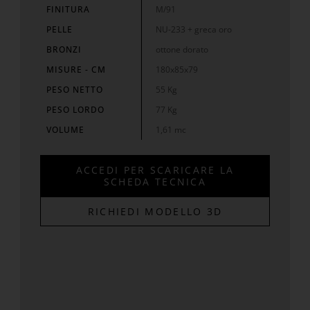
FINITURA
M/91
PELLE
NU-233 + greca oro
BRONZI
ottone dorato
MISURE - CM
180x85x79
PESO NETTO
55 Kg
PESO LORDO
77 Kg
VOLUME
1,61 mc
ACCEDI PER SCARICARE LA
SCHEDA TECNICA
RICHIEDI MODELLO 3D