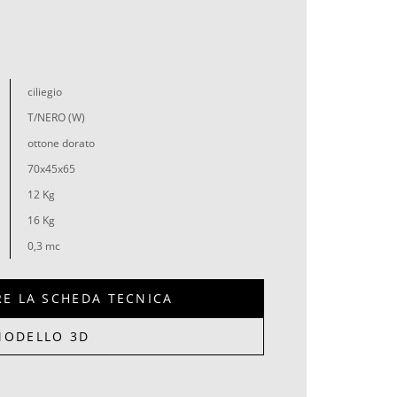
ciliegio
T/NERO (W)
ottone dorato
70x45x65
12 Kg
16 Kg
0,3 mc
RE LA SCHEDA TECNICA
MODELLO 3D