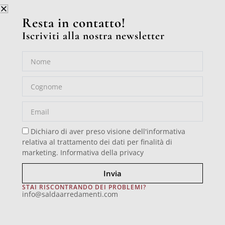
Resta in contatto!
Iscriviti alla nostra newsletter
Nome
Cognome
Art. 8601 CM
Email
Home
/
Comò e comodini
/ Art. 8601 CM
Dichiaro di aver preso visione dell'informativa
relativa al trattamento dei dati per finalità di
marketing.
Informativa della privacy
Comò Luigi XVI, 3 cassetti su guide legno, piano legno,
Invia
sagome a telaio intero e fregi in fusione di ottone. Finito
con decori cinesi dorati realizzati manualmente in foglia
STAI RISCONTRANDO DEI PROBLEMI?
oro.
info@saldaarredamenti.com