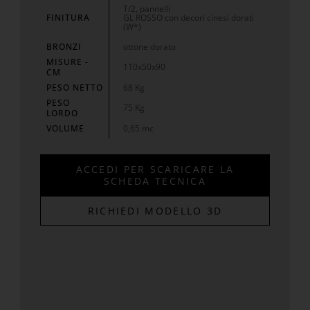
T/2, pannelli
FINITURA
GL ROSSO con decori cinesi dorati
(W*)
BRONZI
ottone dorato
MISURE -
110x50x90
CM
PESO NETTO
68 Kg
PESO
75 Kg
LORDO
VOLUME
0,65 mc
ACCEDI PER SCARICARE LA
SCHEDA TECNICA
RICHIEDI MODELLO 3D