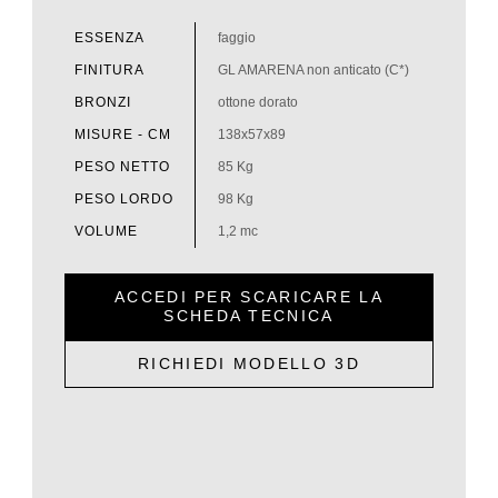
ESSENZA
faggio
FINITURA
GL AMARENA non anticato (C*)
BRONZI
ottone dorato
MISURE - CM
138x57x89
PESO NETTO
85 Kg
PESO LORDO
98 Kg
VOLUME
1,2 mc
ACCEDI PER SCARICARE LA
SCHEDA TECNICA
RICHIEDI MODELLO 3D