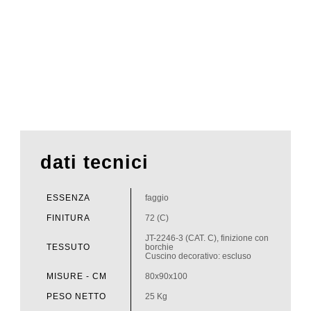
dati tecnici
ESSENZA
faggio
FINITURA
72 (C)
JT-2246-3 (CAT. C), finizione con
TESSUTO
borchie
Cuscino decorativo: escluso
MISURE - CM
80x90x100
PESO NETTO
25 Kg