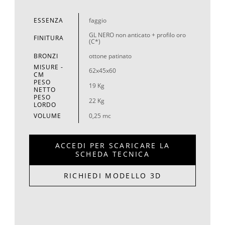
ESSENZA
faggio
GL NERO non anticato + profilo oro
FINITURA
(C*)
BRONZI
ottone patinato
MISURE -
62x45x60
CM
PESO
19 Kg
NETTO
PESO
22 Kg
LORDO
VOLUME
0,25 mc
ACCEDI PER SCARICARE LA
SCHEDA TECNICA
RICHIEDI MODELLO 3D