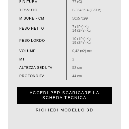
FINITURA
77 (C)
TESSUTO
B-J3435-4 (CAT.A)
MISURE - CM
50x57x99
7 (1Pz) Kg
PESO NETTO
14 (2Pz) Kg
10 (1Pz) Kg
PESO LORDO
19 (2Pz) Kg
VOLUME
0,42 (x2) mc
MT
2
ALTEZZA SEDUTA
52 cm
PROFONDITÀ
44 cm
ACCEDI PER SCARICARE LA
SCHEDA TECNICA
RICHIEDI MODELLO 3D