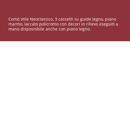
Comò stile Neoclassico, 3 cassetti su guide legno, piano
marmo, laccato policromo con decori in rilievo eseguiti a
mano disposnibile anche con piano legno.