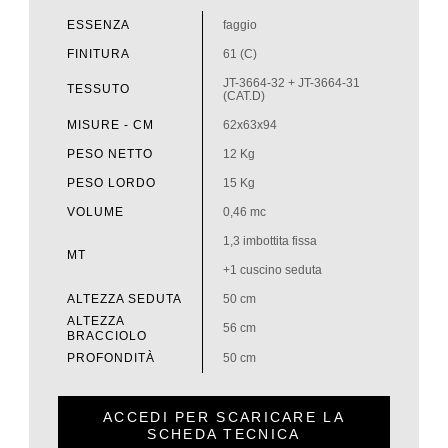
ESSENZA
faggio
FINITURA
61 (C)
JT-3664-32 + JT-3664-31
TESSUTO
(CAT.D)
MISURE - CM
62x63x94
PESO NETTO
12 Kg
PESO LORDO
15 Kg
VOLUME
0,46 mc
1,3 imbottita fissa
MT
+1 cuscino seduta
ALTEZZA SEDUTA
50 cm
ALTEZZA
56 cm
BRACCIOLO
PROFONDITÀ
50 cm
ACCEDI PER SCARICARE LA
SCHEDA TECNICA