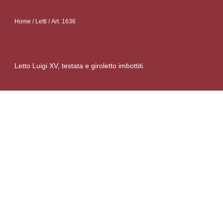
Home
/
Letti
/ Art. 1636
Letto Luigi XV, testata e giroletto imbottiti.