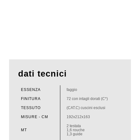
dati tecnici
ESSENZA
faggio
FINITURA
72 con intagli dorati (C*)
TESSUTO
(CAT.C) cuscini esclusi
MISURE - CM
192x212x163
2 testata
MT
1,6 rouche
1,3 guide