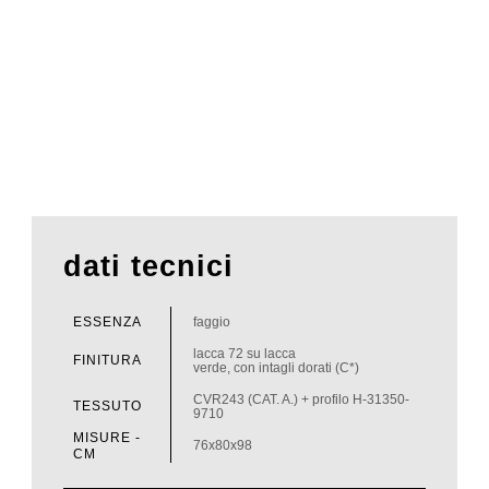
dati tecnici
ESSENZA
faggio
lacca 72 su lacca
FINITURA
verde, con intagli dorati (C*)
CVR243 (CAT. A.) + profilo H-31350-
TESSUTO
9710
MISURE -
76x80x98
CM