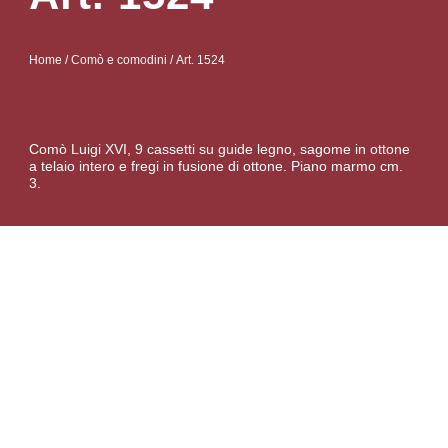
Home
/
Comò e comodini
/ Art. 1524
Comò Luigi XVI, 9 cassetti su guide legno, sagome in ottone
a telaio intero e fregi in fusione di ottone. Piano marmo cm.
3.