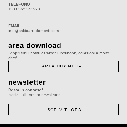
b
a
u
e
TELEFONO
o
g
b
d
+39.0362.341229
o
r
e
i
k
a
n
EMAIL
m
info@saldaarredamenti.com
area download
Scopri tutti i nostri cataloghi, lookbook, collezioni e molto
altro!
AREA DOWNLOAD
newsletter
Resta in contatto!
Iscriviti alla nostra newsletter.
ISCRIVITI ORA