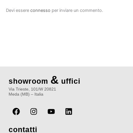
Devi essere
connesso
per inviare un commento.
&
showroom
uffici
Via Trieste, 101/W 20821
Meda (MB) – Italia
F
I
Y
L
a
n
o
i
c
s
u
n
e
t
t
k
contatti