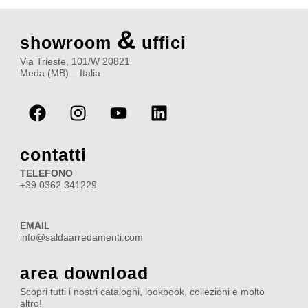
&
showroom
uffici
Via Trieste, 101/W 20821
Meda (MB) – Italia
F
I
Y
L
a
n
o
i
c
s
u
n
e
t
t
k
contatti
b
a
u
e
TELEFONO
o
g
b
d
+39.0362.341229
o
r
e
i
k
a
n
EMAIL
m
info@saldaarredamenti.com
area download
Scopri tutti i nostri cataloghi, lookbook, collezioni e molto
altro!