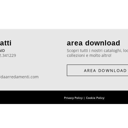
atti
area download
NO
Scopri tutti i nostri cataloghi, l
2.341229
collezioni e molto altro!
AREA DOWNLOAD
ldaarredamenti.com
Privacy Policy
|
Cookie Policy