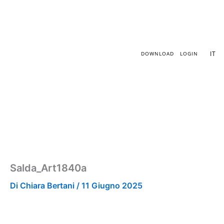
Vai
al
contenuto
IT
DOWNLOAD
LOGIN
Salda_Art1840a
Di
Chiara Bertani
/
11 Giugno 2025