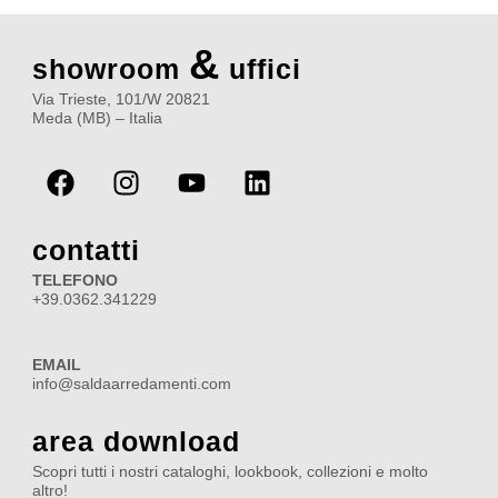
&
showroom
uffici
Via Trieste, 101/W 20821
Meda (MB) – Italia
F
I
Y
L
a
n
o
i
c
s
u
n
e
t
t
k
contatti
b
a
u
e
TELEFONO
o
g
b
d
+39.0362.341229
o
r
e
i
k
a
n
EMAIL
m
info@saldaarredamenti.com
area download
Scopri tutti i nostri cataloghi, lookbook, collezioni e molto
altro!