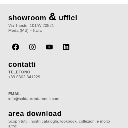
&
showroom
uffici
Via Trieste, 101/W 20821
Meda (MB) – Italia
F
I
Y
L
a
n
o
i
c
s
u
n
e
t
t
k
contatti
b
a
u
e
TELEFONO
o
g
b
d
+39.0362.341229
o
r
e
i
k
a
n
EMAIL
m
info@saldaarredamenti.com
area download
Scopri tutti i nostri cataloghi, lookbook, collezioni e molto
altro!