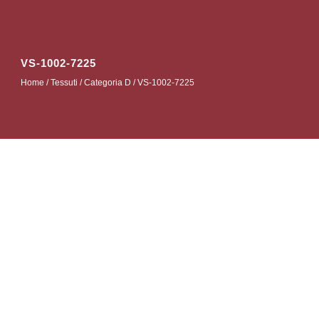
VS-1002-7225
Home
/
Tessuti
/
Categoria D
/ VS-1002-7225