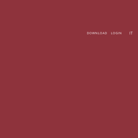
Vai
al
contenuto
IT
DOWNLOAD
LOGIN