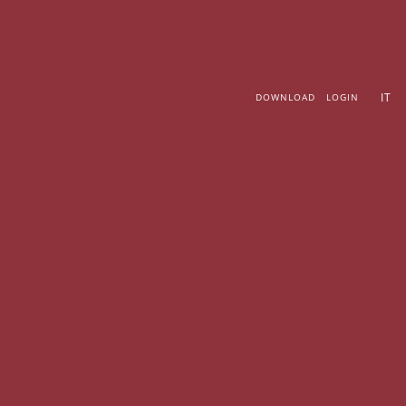
Vai
al
contenuto
IT
DOWNLOAD
LOGIN