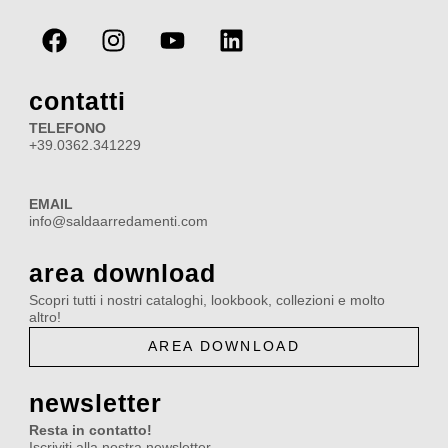
F
I
Y
L
a
n
o
i
c
s
u
n
e
t
t
k
contatti
b
a
u
e
TELEFONO
o
g
b
d
+39.0362.341229
o
r
e
i
k
a
n
EMAIL
m
info@saldaarredamenti.com
area download
Scopri tutti i nostri cataloghi, lookbook, collezioni e molto
altro!
AREA DOWNLOAD
newsletter
Resta in contatto!
Iscriviti alla nostra newsletter.