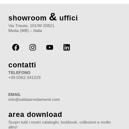
&
showroom
uffici
Via Trieste, 101/W 20821
Meda (MB) – Italia
F
I
Y
L
a
n
o
i
c
s
u
n
e
t
t
k
contatti
b
a
u
e
TELEFONO
o
g
b
d
+39.0362.341229
o
r
e
i
k
a
n
EMAIL
m
info@saldaarredamenti.com
area download
Scopri tutti i nostri cataloghi, lookbook, collezioni e molto
altro!