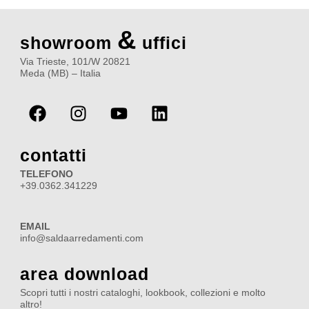
&
showroom
uffici
Via Trieste, 101/W 20821
Meda (MB) – Italia
F
I
Y
L
a
n
o
i
c
s
u
n
e
t
t
k
contatti
b
a
u
e
TELEFONO
o
g
b
d
+39.0362.341229
o
r
e
i
k
a
n
EMAIL
m
info@saldaarredamenti.com
area download
Scopri tutti i nostri cataloghi, lookbook, collezioni e molto
altro!