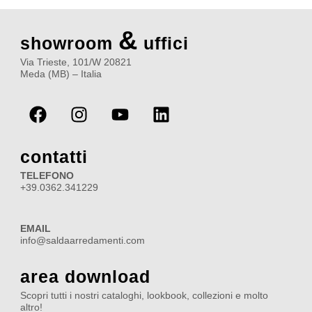
&
showroom
uffici
Via Trieste, 101/W 20821
Meda (MB) – Italia
F
I
Y
L
a
n
o
i
c
s
u
n
e
t
t
k
contatti
b
a
u
e
TELEFONO
o
g
b
d
+39.0362.341229
o
r
e
i
k
a
n
EMAIL
m
info@saldaarredamenti.com
area download
Scopri tutti i nostri cataloghi, lookbook, collezioni e molto
altro!