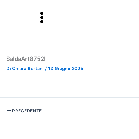
Vai
al
contenuto
SaldaArt8752l
Di
Chiara Bertani
/
13 Giugno 2025
PRECEDENTE