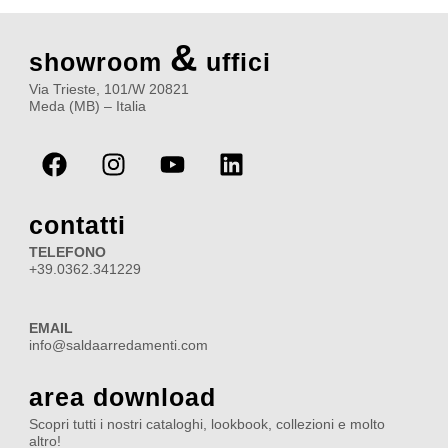
&
showroom
uffici
Via Trieste, 101/W 20821
Meda (MB) – Italia
F
I
Y
L
a
n
o
i
c
s
u
n
e
t
t
k
contatti
b
a
u
e
TELEFONO
o
g
b
d
+39.0362.341229
o
r
e
i
k
a
n
EMAIL
m
info@saldaarredamenti.com
area download
Scopri tutti i nostri cataloghi, lookbook, collezioni e molto
altro!