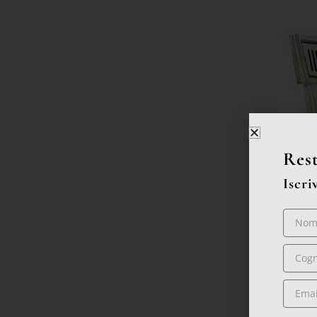
Rest
Iscri
Nome
Cogno
Email