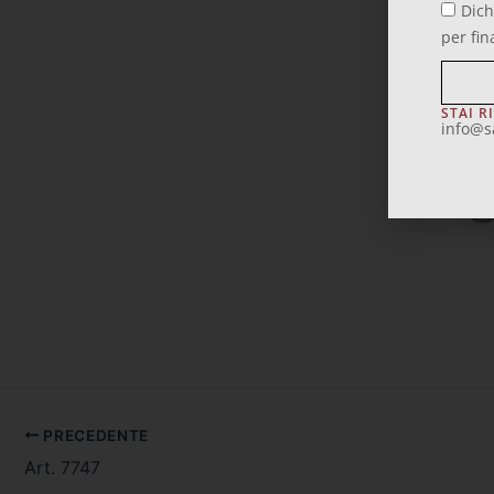
Dich
per fin
STAI R
info@s
PRECEDENTE
Art. 7747