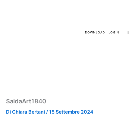
Vai
al
contenuto
IT
DOWNLOAD
LOGIN
SaldaArt1840
Di
Chiara Bertani
/
15 Settembre 2024