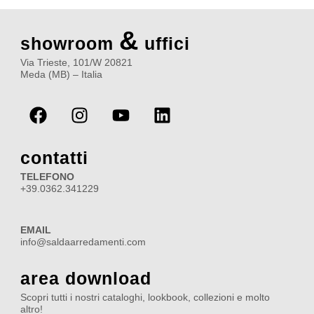
&
showroom
uffici
Via Trieste, 101/W 20821
Meda (MB) – Italia
F
I
Y
L
a
n
o
i
c
s
u
n
e
t
t
k
contatti
b
a
u
e
TELEFONO
o
g
b
d
+39.0362.341229
o
r
e
i
k
a
n
EMAIL
m
info@saldaarredamenti.com
area download
Scopri tutti i nostri cataloghi, lookbook, collezioni e molto
altro!