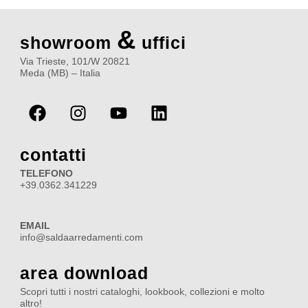
&
showroom
uffici
Via Trieste, 101/W 20821
Meda (MB) – Italia
F
I
Y
L
a
n
o
i
c
s
u
n
e
t
t
k
contatti
b
a
u
e
TELEFONO
o
g
b
d
+39.0362.341229
o
r
e
i
k
a
n
EMAIL
m
info@saldaarredamenti.com
area download
Scopri tutti i nostri cataloghi, lookbook, collezioni e molto
altro!