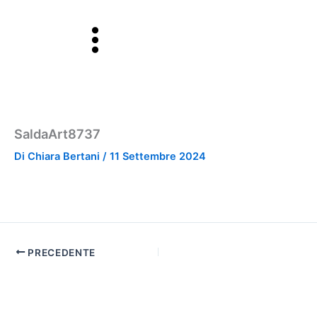
Vai
al
contenuto
SaldaArt8737
Di
Chiara Bertani
/
11 Settembre 2024
PRECEDENTE