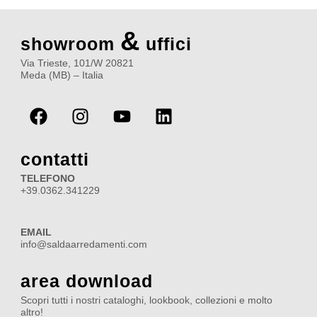
&
showroom
uffici
Via Trieste, 101/W 20821
Meda (MB) – Italia
F
I
Y
L
a
n
o
i
c
s
u
n
e
t
t
k
contatti
b
a
u
e
TELEFONO
o
g
b
d
+39.0362.341229
o
r
e
i
k
a
n
EMAIL
m
info@saldaarredamenti.com
area download
Scopri tutti i nostri cataloghi, lookbook, collezioni e molto
altro!