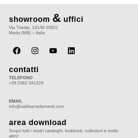
&
showroom
uffici
Via Trieste, 101/W 20821
Meda (MB) – Italia
F
I
Y
L
a
n
o
i
c
s
u
n
e
t
t
k
contatti
b
a
u
e
TELEFONO
o
g
b
d
+39.0362.341229
o
r
e
i
k
a
n
EMAIL
m
info@saldaarredamenti.com
area download
Scopri tutti i nostri cataloghi, lookbook, collezioni e molto
altro!