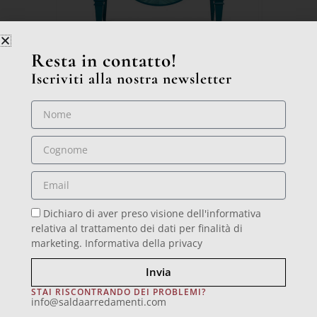
Resta in contatto!
Iscriviti alla nostra newsletter
Nome
PRECEDENTE
Cognome
Email
Dichiaro di aver preso visione dell'informativa
&
showroom
uffici
relativa al trattamento dei dati per finalità di
marketing.
Informativa della privacy
Via Trieste, 101/W 20821
Meda (MB) – Italia
Invia
F
I
Y
L
STAI RISCONTRANDO DEI PROBLEMI?
info@saldaarredamenti.com
a
n
o
i