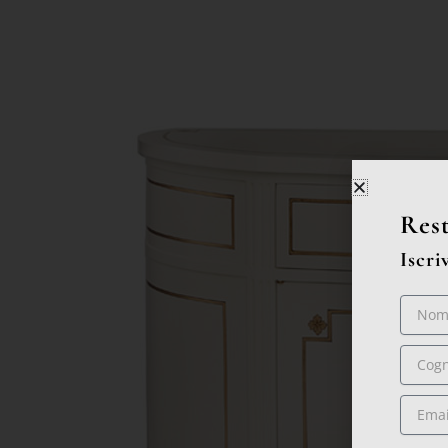
Rest
Iscri
Nome
Cogno
Email