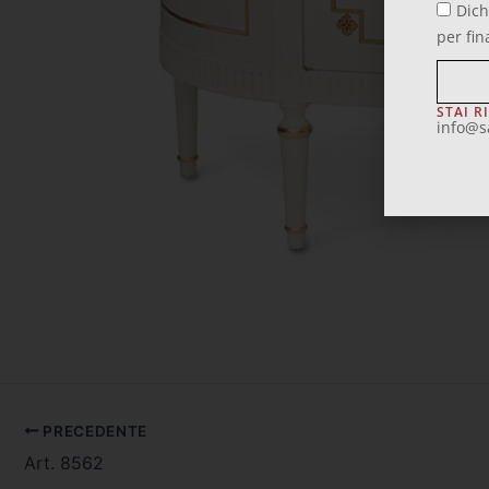
Dich
per fin
STAI R
info@s
PRECEDENTE
Art. 8562