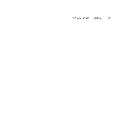
Vai
al
contenuto
IT
DOWNLOAD
LOGIN