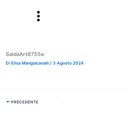
Vai
al
contenuto
SaldaArt8755a
Di
Elisa Mangiacavalli
/
3 Agosto 2024
PRECEDENTE