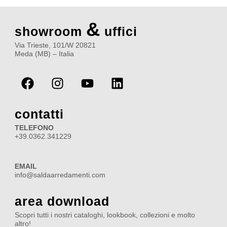
&
showroom
uffici
Via Trieste, 101/W 20821
Meda (MB) – Italia
F
I
Y
L
a
n
o
i
c
s
u
n
e
t
t
k
contatti
b
a
u
e
TELEFONO
o
g
b
d
+39.0362.341229
o
r
e
i
k
a
n
EMAIL
m
info@saldaarredamenti.com
area download
Scopri tutti i nostri cataloghi, lookbook, collezioni e molto
altro!