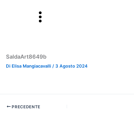
Vai
al
contenuto
SaldaArt8649b
Di
Elisa Mangiacavalli
/
3 Agosto 2024
PRECEDENTE