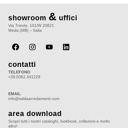
&
showroom
uffici
Via Trieste, 101/W 20821
Meda (MB) – Italia
F
I
Y
L
a
n
o
i
c
s
u
n
e
t
t
k
contatti
b
a
u
e
TELEFONO
o
g
b
d
+39.0362.341229
o
r
e
i
k
a
n
EMAIL
m
info@saldaarredamenti.com
area download
Scopri tutti i nostri cataloghi, lookbook, collezioni e molto
altro!